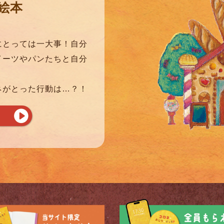
絵本
」
にとっては一大事！自分
イーツやパンたちと自分
ネがとった行動は…？！