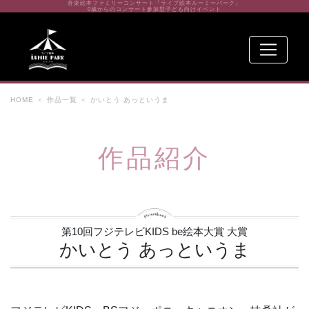
音楽絵本ファミリーコンサート『ライブ絵本ルーミーパーク』
0歳からのコンサート参加型子ども向けイベント
HOME
＜
作品一覧
＜ かいとう あっというま
作品紹介
第10回フジテレビKIDS be絵本大賞 大賞
かいとう あっというま