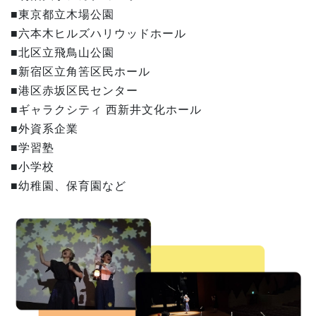
■東京都立木場公園
■六本木ヒルズハリウッドホール
■北区立飛鳥山公園
■新宿区立角筈区民ホール
■港区赤坂区民センター
■ギャラクシティ 西新井文化ホール
■外資系企業
■学習塾
■小学校
■幼稚園、保育園など