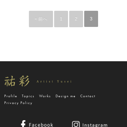
< 前へ
1
2
3
Profile
Topics
Works
Design me
Contact
Privacy Policy