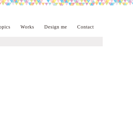
opics
Works
Design me
Contact