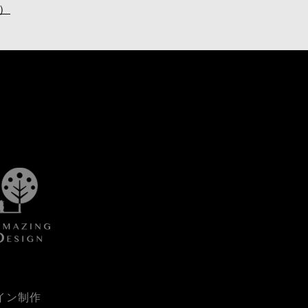
）
イン制作