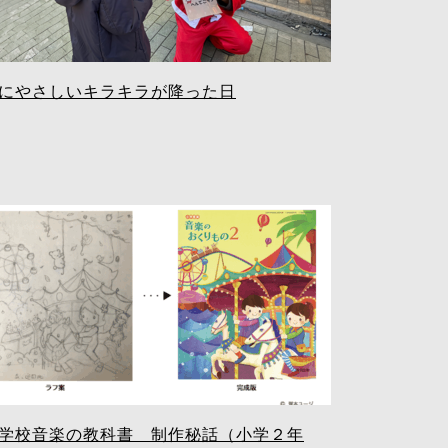
にやさしいキラキラが降った日
学校音楽の教科書 制作秘話（小学２年