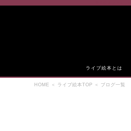
音楽絵本ファミリ
ライブ絵本とは
HOME
＜
ライブ絵本TOP
＜
ブログ一覧