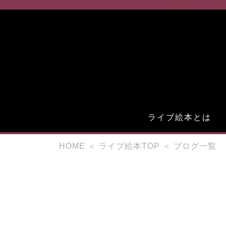
音楽絵本ファミリ
ライブ絵本とは
HOME
＜
ライブ絵本TOP
＜
ブログ一覧